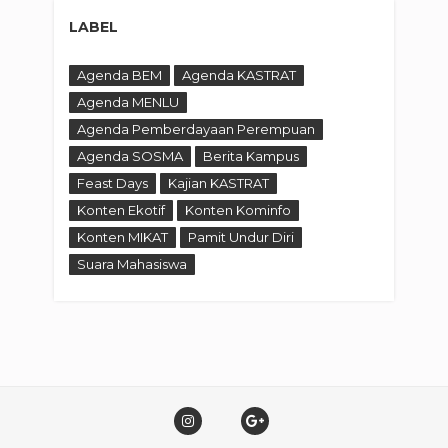
LABEL
Agenda BEM
Agenda KASTRAT
Agenda MENLU
Agenda Pemberdayaan Perempuan
Agenda SOSMA
Berita Kampus
Feast Days
Kajian KASTRAT
Konten Ekotif
Konten Kominfo
Konten MIKAT
Pamit Undur Diri
Suara Mahasiswa