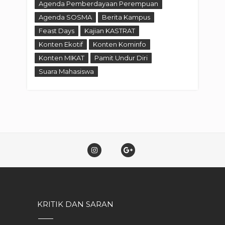
Agenda Pemberdayaan Perempuan
Agenda SOSMA
Berita Kampus
Feast Days
Kajian KASTRAT
Konten Ekotif
Konten Kominfo
Konten MIKAT
Pamit Undur Diri
Suara Mahasiswa
KRITIK DAN SARAN