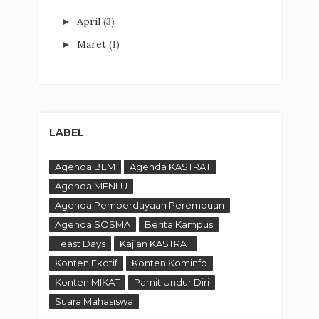
April
(3)
►
Maret
(1)
►
LABEL
Agenda BEM
Agenda KASTRAT
Agenda MENLU
Agenda Pemberdayaan Perempuan
Agenda SOSMA
Berita Kampus
Feast Days
Kajian KASTRAT
Konten Ekotif
Konten Kominfo
Konten MIKAT
Pamit Undur Diri
Suara Mahasiswa